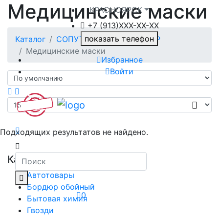
Медицинские маски
КРАСНОЯРСК
+7 (913)ХXX-ХХ-XX
показать телефон
Каталог
СОПУТСТВУЮЩИЙ ТОВАР
Медицинские маски
Избранное
Войти
Подходящих результатов не найдено.
Категории
Автотовары
Бордюр обойный
0
Бытовая химия
Гвозди