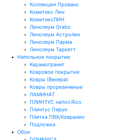
Коллекция Прованс
Комитекс Лин
КомитексЛИН
Линолеум Grabo
Линолеум Астролин
Линолеум Парма
Линолеум Таркетт
Напольное покрытие
Керамогранит
Ковровое покрытие
Ковры (Венера)
Ковры прорезиненые
ЛАМИНАТ
ПЛИНТУС напол.Rico
Плинтус Перун
Плитка ПВХ/Ковралин
Подложка
Обои
DOM&NICA