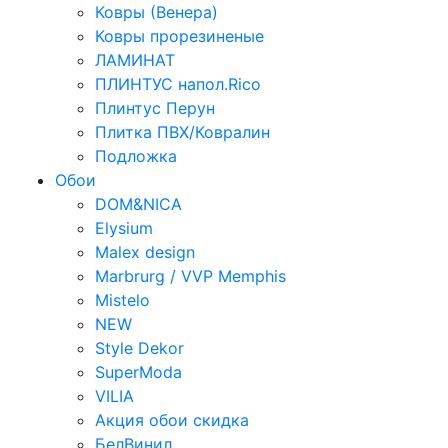
Ковры (Венера)
Ковры прорезиненые
ЛАМИНАТ
ПЛИНТУС напол.Rico
Плинтус Перун
Плитка ПВХ/Ковралин
Подложка
Обои
DOM&NICA
Elysium
Malex design
Marbrurg / VVP Memphis
Mistelo
NEW
Style Dekor
SuperModa
VILIA
Акция обои скидка
БелВинил