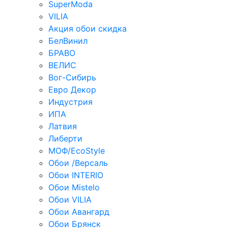
SuperModa
VILIA
Акция обои скидка
БелВинил
БРАВО
ВЕЛИС
Вог-Сибирь
Евро Декор
Индустрия
ИПА
Латвия
Либерти
МОФ/EcoStyle
Обои /Версаль
Обои INTERIO
Обои Mistelo
Обои VILIA
Обои Авангард
Обои Брянск