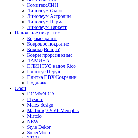
КомитексЛИН
Линолеум Grabo
Линолеум Астролин
Линолеум Парма
Линолеум Таркетт
Напольное покрытие
Керамогранит
Ковровое покрытие
Ковры (Венера)
Ковры прорезиненые
ЛАМИНАТ
ПЛИНТУС напол.Rico
Плинтус Перун
Плитка ПВХ/Ковралин
Подложка
Обои
DOM&NICA
Elysium
Malex design
Marbrurg / VVP Memphis
Mistelo
NEW
Style Dekor
SuperModa