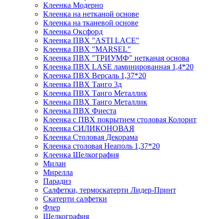
Клеенка Модерно
Клеенка на нетканой основе
Клеенка на тканевой основе
Клеенка Оксфорд
Клеенка ПВХ "ASTI LACE"
Клеенка ПВХ "MARSEL"
Клеенка ПВХ "ТРИУМФ" нетканая основа
Клеенка ПВХ LASE ламинированная 1,4*20
Клеенка ПВХ Версаль 1,37*20
Клеенка ПВХ Танго 3д
Клеенка ПВХ Танго Металлик
Клеенка ПВХ Танго Металлик
Клеенка ПВХ Фиеста
Клеенка с ПВХ покрытием столовая Колорит
Клеенка СИЛИКОНОВАЯ
Клеенка Столовая Декорама
Клеенка столовая Неаполь 1,37*20
Клеенка Шелкография
Милан
Мирелла
Парадиз
Салфетки, термоскатерти Лидер-Принт
Скатерти салфетки
Флер
Шелкография