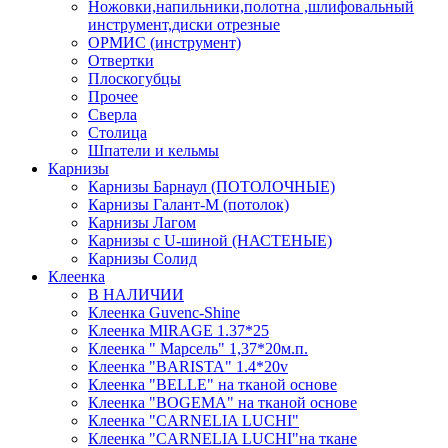
Ножовки,напильники,полотна ,шлифовальный
инструмент,диски отрезные
ОРМИС (инструмент)
Отвертки
Плоскогубцы
Прочее
Сверла
Столица
Шпатели и кельмы
Карнизы
Карнизы Барнаул (ПОТОЛОЧНЫЕ)
Карнизы Галант-М (потолок)
Карнизы Лагом
Карнизы с U-шиной (НАСТЕНЫЕ)
Карнизы Солид
Клеенка
В НАЛИЧИИ
Клеенка Guvenc-Shine
Клеенка MIRAGE 1.37*25
Клеенка " Марсель" 1,37*20м.п.
Клеенка "BARISTA" 1.4*20v
Клеенка "BELLE" на тканой основе
Клеенка "BOGEMA" на тканой основе
Клеенка "CARNELIA LUCHI"
Клеенка "CARNELIA LUCHI"на ткане