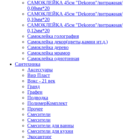
САМОКЛЕЙКА 45см "Dekoron"/витражная/
0,08мм*20
САМОКЛЕЙКА 45см "Dekoron"/витражная/
0,10мм*20
САМОКЛЕЙКА 45см "Dekoron"/витражная/
0,12мм*20
Самоклейка голография
Самоклейка декор(цветы,камни ит.д.)
Самоклейка дерево
Самоклейка мрамор
Самоклейка однотонная
Сантехника
Аксессуары
Вир Пласт
Вокс - 21 век
Гранд
Графен
Подводка
ПолимерКомплект
Прочее
Смесители
Смесители
Смесители для ванны
Смесители для кухни
Экосанторг