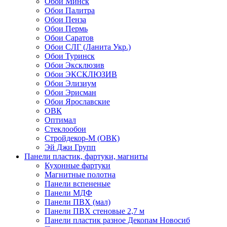
Обои Минск
Обои Палитра
Обои Пенза
Обои Пермь
Обои Саратов
Обои СЛГ (Ланита Укр.)
Обои Туринск
Обои Эксклюзив
Обои ЭКСКЛЮЗИВ
Обои Элизиум
Обои Эрисман
Обои Ярославские
ОВК
Оптимал
Стеклообои
Стройдекор-М (ОВК)
Эй Джи Групп
Панели пластик, фартуки, магниты
Кухонные фартуки
Магнитные полотна
Панели вспененые
Панели МДФ
Панели ПВХ (мал)
Панели ПВХ стеновые 2,7 м
Панели пластик разное Декопам Новосиб