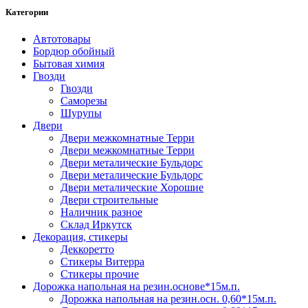
Категории
Автотовары
Бордюр обойный
Бытовая химия
Гвозди
Гвозди
Саморезы
Шурупы
Двери
Двери межкомнатные Терри
Двери межкомнатные Терри
Двери металические Бульдорс
Двери металические Бульдорс
Двери металические Хорошие
Двери строительные
Наличник разное
Склад Иркутск
Декорация, стикеры
Деккоретто
Стикеры Витерра
Стикеры прочие
Дорожка напольная на резин.основе*15м.п.
Дорожка напольная на резин.осн. 0,60*15м.п.