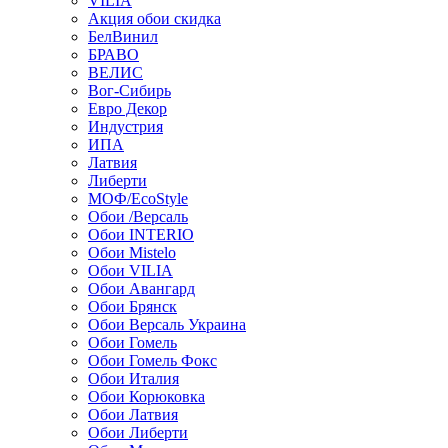
VILIA
Акция обои скидка
БелВинил
БРАВО
ВЕЛИС
Вог-Сибирь
Евро Декор
Индустрия
ИПА
Латвия
Либерти
МОФ/EcoStyle
Обои /Версаль
Обои INTERIO
Обои Mistelo
Обои VILIA
Обои Авангард
Обои Брянск
Обои Версаль Украина
Обои Гомель
Обои Гомель Фокс
Обои Италия
Обои Корюковка
Обои Латвия
Обои Либерти