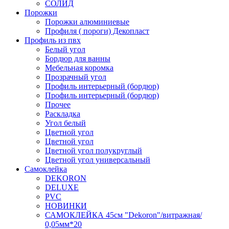
СОЛИД
Порожки
Порожки алюминиевые
Профиля ( пороги) Декопласт
Профиль из пвх
Белый угол
Бордюр для ванны
Мебельная коромка
Прозрачный угол
Профиль интерьерный (бордюр)
Профиль интерьерный (бордюр)
Прочее
Раскладка
Угол белый
Цветной угол
Цветной угол
Цветной угол полукруглый
Цветной угол универсальный
Самоклейка
DEKORON
DELUXE
PVC
НОВИНКИ
САМОКЛЕЙКА 45см "Dekoron"/витражная/
0,05мм*20