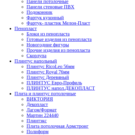
Панели потолочные
Панели стеновые ПВХ
Подоконник
Фартук кухонный
Фартук- пластик Мелон-Пласт
Пенопласт
Блоки из пенопласта
Готовые изделия из пенопласта
Новогодние фигуры
Прочие изделия из пенопласта
Скорлупа
Плинтус напольный
Плинтус RicoLeo 56мм
Плинтус Royal 76мм
Плинтус Деревяный
ПЛИНТУС Евро-Профиль
ПЛИНТУС напол.ДЕКОПЛАСТ
Плита и плинтус потолочные
ВИКТОРИЯ
Декопласт
Лагом/Формат
Мартин 224440
Плинтэкс
Плита потолочная Армстронг
Полиформ