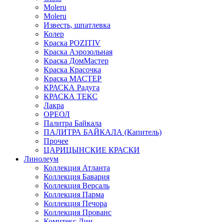
Moleru
Moleru
Известь, шпатлевка
Колер
Краска POZITIV
Краска Аэрозольная
Краска ДомМастер
Краска Красочка
Краска МАСТЕР
КРАСКА Радуга
КРАСКА ТЕКС
Лакра
ОРЕОЛ
Палитра Байкала
ПАЛИТРА БАЙКАЛА (Капитель)
Прочее
ЦАРИЦЫНСКИЕ КРАСКИ
Линолеум
Коллекция Атланта
Коллекция Бавария
Коллекция Версаль
Коллекция Парма
Коллекция Печора
Коллекция Прованс
Комитекс Лин