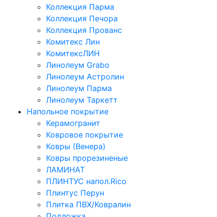
Коллекция Парма
Коллекция Печора
Коллекция Прованс
Комитекс Лин
КомитексЛИН
Линолеум Grabo
Линолеум Астролин
Линолеум Парма
Линолеум Таркетт
Напольное покрытие
Керамогранит
Ковровое покрытие
Ковры (Венера)
Ковры прорезиненые
ЛАМИНАТ
ПЛИНТУС напол.Rico
Плинтус Перун
Плитка ПВХ/Ковралин
Подложка