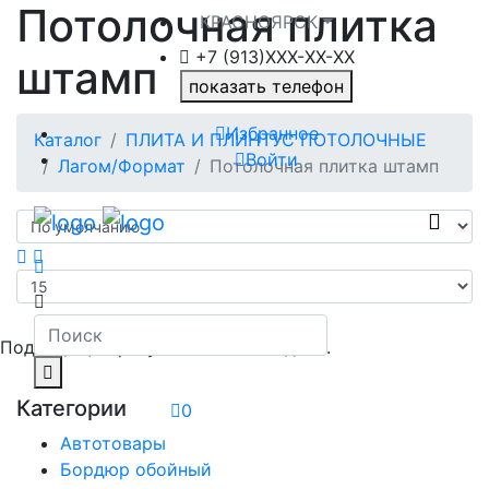
Потолочная плитка
КРАСНОЯРСК
+7 (913)ХXX-ХХ-XX
штамп
показать телефон
Избранное
Каталог
ПЛИТА И ПЛИНТУС ПОТОЛОЧНЫЕ
Войти
Лагом/Формат
Потолочная плитка штамп
Подходящих результатов не найдено.
Категории
0
Автотовары
Бордюр обойный