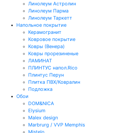
Линолеум Астролин
Линолеум Парма
Линолеум Таркетт
Напольное покрытие
Керамогранит
Ковровое покрытие
Ковры (Венера)
Ковры прорезиненые
ЛАМИНАТ
ПЛИНТУС напол.Rico
Плинтус Перун
Плитка ПВХ/Ковралин
Подложка
Обои
DOM&NICA
Elysium
Malex design
Marbrurg / VVP Memphis
Mistelo