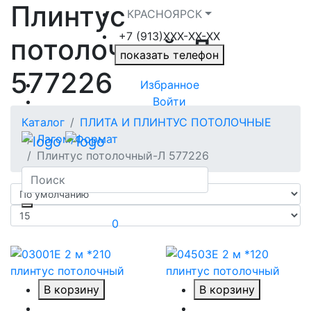
Плинтус
КРАСНОЯРСК
+7 (913)ХXX-ХХ-XX
потолочный-Л
показать телефон
577226
Избранное
Войти
Каталог
ПЛИТА И ПЛИНТУС ПОТОЛОЧНЫЕ
Лагом/Формат
Плинтус потолочный-Л 577226
0
В корзину
В корзину