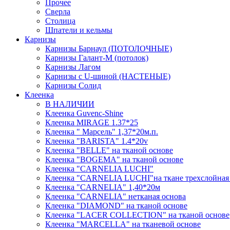
Прочее
Сверла
Столица
Шпатели и кельмы
Карнизы
Карнизы Барнаул (ПОТОЛОЧНЫЕ)
Карнизы Галант-М (потолок)
Карнизы Лагом
Карнизы с U-шиной (НАСТЕНЫЕ)
Карнизы Солид
Клеенка
В НАЛИЧИИ
Клеенка Guvenc-Shine
Клеенка MIRAGE 1.37*25
Клеенка " Марсель" 1,37*20м.п.
Клеенка "BARISTA" 1.4*20v
Клеенка "BELLE" на тканой основе
Клеенка "BOGEMA" на тканой основе
Клеенка "CARNELIA LUCHI"
Клеенка "CARNELIA LUCHI"на ткане трехслойная 
Клеенка "CARNELIA" 1,40*20м
Клеенка "CARNELIA" нетканая основа
Клеенка "DIAMOND" на тканой основе
Клеенка "LACER COLLECTION" на тканой основе
Клеенка "MARCELLA" на тканевой основе