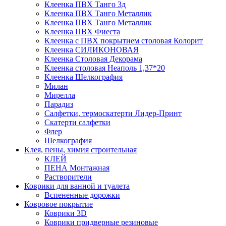
Клеенка ПВХ Танго 3д
Клеенка ПВХ Танго Металлик
Клеенка ПВХ Танго Металлик
Клеенка ПВХ Фиеста
Клеенка с ПВХ покрытием столовая Колорит
Клеенка СИЛИКОНОВАЯ
Клеенка Столовая Декорама
Клеенка столовая Неаполь 1,37*20
Клеенка Шелкография
Милан
Мирелла
Парадиз
Салфетки, термоскатерти Лидер-Принт
Скатерти салфетки
Флер
Шелкография
Клея, пены, химия строительная
КЛЕЙ
ПЕНА Монтажная
Растворители
Коврики для ванной и туалета
Вспененные дорожки
Ковровое покрытие
Коврики 3D
Коврики придверные резиновые