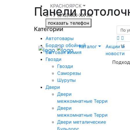
КРАСНОЯРСК
Панели потолоч
+7 (913)ХXX-ХХ-XX
показать телефон
Категории
Автотовары
Бордюр обойный
Каталог
Акции и
Бытовая химия
новости
Гвозди
Подход
Гвозди
Саморезы
Шурупы
Двери
Двери
межкомнатные Терри
Двери
межкомнатные Терри
Двери металические
Бульдорс