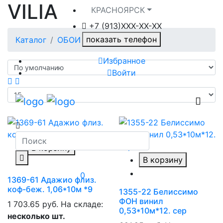
VILIA
КРАСНОЯРСК
+7 (913)ХXX-ХХ-XX
показать телефон
Каталог
ОБОИ
VILIA
Избранное
Войти
В корзину
В корзину
0
1369-61 Адажио флиз.
коф-беж. 1,06*10м *9
1355-22 Белиссимо
ФОН винил
1 703.65 руб.
На складе:
0,53*10м*12. сер
несколько шт.