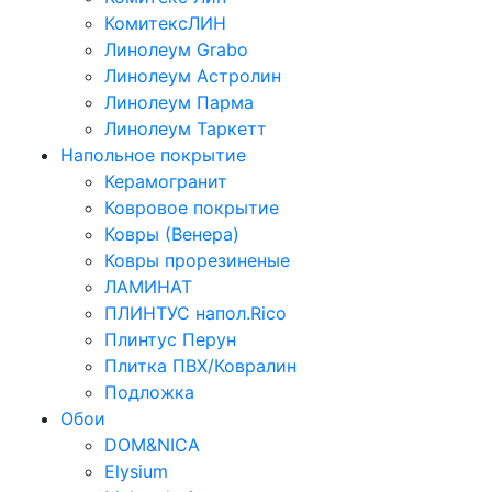
КомитексЛИН
Линолеум Grabo
Линолеум Астролин
Линолеум Парма
Линолеум Таркетт
Напольное покрытие
Керамогранит
Ковровое покрытие
Ковры (Венера)
Ковры прорезиненые
ЛАМИНАТ
ПЛИНТУС напол.Rico
Плинтус Перун
Плитка ПВХ/Ковралин
Подложка
Обои
DOM&NICA
Elysium