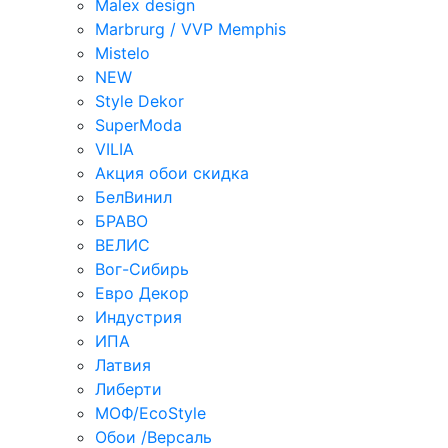
Malex design
Marbrurg / VVP Memphis
Mistelo
NEW
Style Dekor
SuperModa
VILIA
Акция обои скидка
БелВинил
БРАВО
ВЕЛИС
Вог-Сибирь
Евро Декор
Индустрия
ИПА
Латвия
Либерти
МОФ/EcoStyle
Обои /Версаль