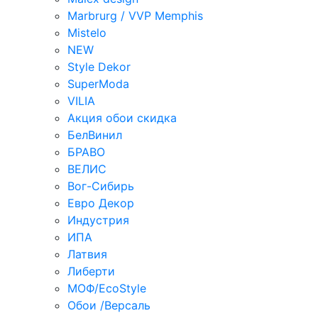
Marbrurg / VVP Memphis
Mistelo
NEW
Style Dekor
SuperModa
VILIA
Акция обои скидка
БелВинил
БРАВО
ВЕЛИС
Вог-Сибирь
Евро Декор
Индустрия
ИПА
Латвия
Либерти
МОФ/EcoStyle
Обои /Версаль