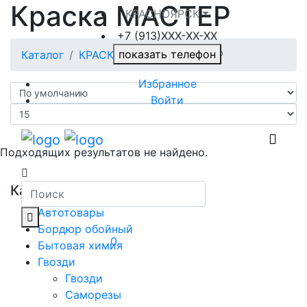
Краска МАСТЕР
КРАСНОЯРСК
+7 (913)ХXX-ХХ-XX
показать телефон
Каталог
КРАСКА
Краска МАСТЕР
Избранное
Войти
Подходящих результатов не найдено.
Категории
Автотовары
Бордюр обойный
0
Бытовая химия
Гвозди
Гвозди
Саморезы