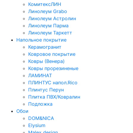
КомитексЛИН
Линолеум Grabo
Линолеум Астролин
Линолеум Парма
Линолеум Таркетт
Напольное покрытие
Керамогранит
Ковровое покрытие
Ковры (Венера)
Ковры прорезиненые
ЛАМИНАТ
ПЛИНТУС напол.Rico
Плинтус Перун
Плитка ПВХ/Ковралин
Подложка
Обои
DOM&NICA
Elysium
Malex design