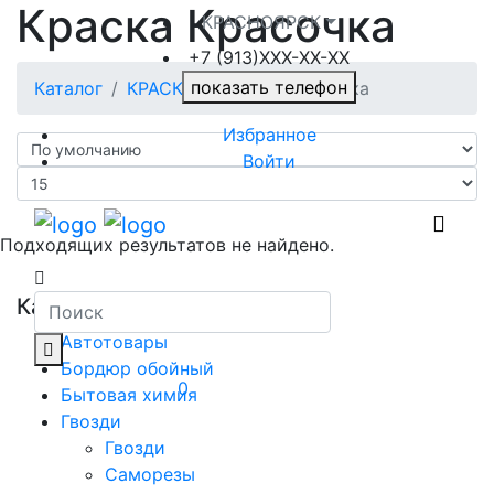
Краска Красочка
КРАСНОЯРСК
+7 (913)ХXX-ХХ-XX
показать телефон
Каталог
КРАСКА
Краска Красочка
Избранное
Войти
Подходящих результатов не найдено.
Категории
Автотовары
Бордюр обойный
0
Бытовая химия
Гвозди
Гвозди
Саморезы