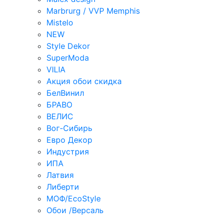
Marbrurg / VVP Memphis
Mistelo
NEW
Style Dekor
SuperModa
VILIA
Акция обои скидка
БелВинил
БРАВО
ВЕЛИС
Вог-Сибирь
Евро Декор
Индустрия
ИПА
Латвия
Либерти
МОФ/EcoStyle
Обои /Версаль