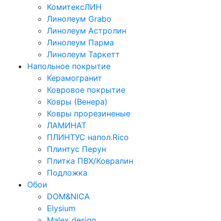
КомитексЛИН
Линолеум Grabo
Линолеум Астролин
Линолеум Парма
Линолеум Таркетт
Напольное покрытие
Керамогранит
Ковровое покрытие
Ковры (Венера)
Ковры прорезиненые
ЛАМИНАТ
ПЛИНТУС напол.Rico
Плинтус Перун
Плитка ПВХ/Ковралин
Подложка
Обои
DOM&NICA
Elysium
Malex design