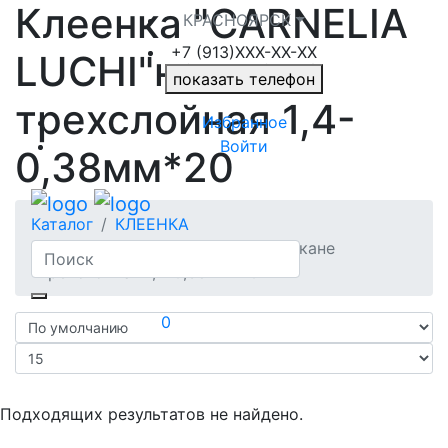
Клеенка "CARNELIA
КРАСНОЯРСК
+7 (913)ХXX-ХХ-XX
LUCHI"на ткане
показать телефон
трехслойная 1,4-
Избранное
Войти
0,38мм*20
Каталог
КЛЕЕНКА
Клеенка "CARNELIA LUCHI"на ткане
трехслойная 1,4-0,38мм*20
0
Подходящих результатов не найдено.