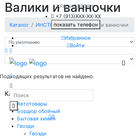
Валики и ванночки
КРАСНОЯРСК
+7 (913)ХXX-ХХ-XX
показать телефон
Каталог
ИНСТРУМЕНТЫ
Валики и ванночки
Избранное
Войти
Подходящих результатов не найдено.
Категории
Автотовары
Бордюр обойный
0
Бытовая химия
Гвозди
Гвозди