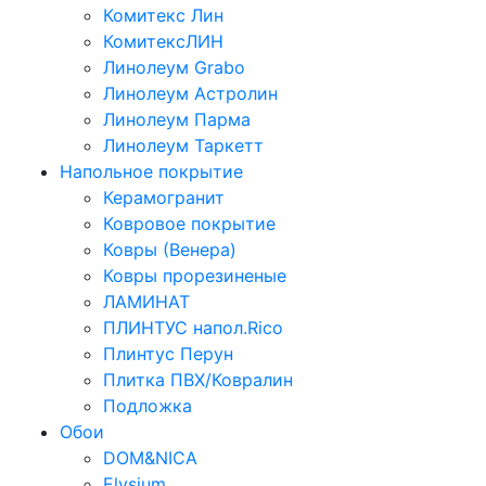
Комитекс Лин
КомитексЛИН
Линолеум Grabo
Линолеум Астролин
Линолеум Парма
Линолеум Таркетт
Напольное покрытие
Керамогранит
Ковровое покрытие
Ковры (Венера)
Ковры прорезиненые
ЛАМИНАТ
ПЛИНТУС напол.Rico
Плинтус Перун
Плитка ПВХ/Ковралин
Подложка
Обои
DOM&NICA
Elysium