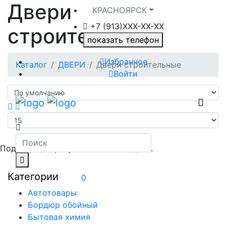
Двери
КРАСНОЯРСК
+7 (913)ХXX-ХХ-XX
строительные
показать телефон
Избранное
Каталог
ДВЕРИ
Двери строительные
Войти
Подходящих результатов не найдено.
Категории
0
Автотовары
Бордюр обойный
Бытовая химия