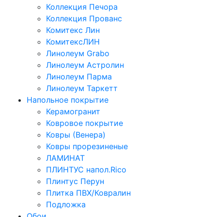
Коллекция Печора
Коллекция Прованс
Комитекс Лин
КомитексЛИН
Линолеум Grabo
Линолеум Астролин
Линолеум Парма
Линолеум Таркетт
Напольное покрытие
Керамогранит
Ковровое покрытие
Ковры (Венера)
Ковры прорезиненые
ЛАМИНАТ
ПЛИНТУС напол.Rico
Плинтус Перун
Плитка ПВХ/Ковралин
Подложка
Обои