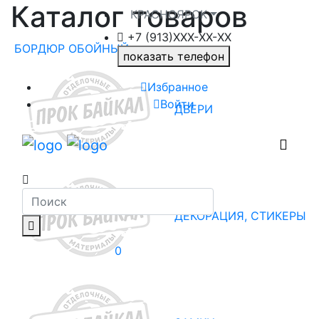
Каталог товаров
КРАСНОЯРСК
+7 (913)ХXX-ХХ-XX
БОРДЮР ОБОЙНЫЙ
показать телефон
Избранное
Войти
ДВЕРИ
ДЕКОРАЦИЯ, СТИКЕРЫ
0