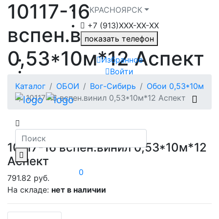
10117-16
КРАСНОЯРСК
+7 (913)ХXX-ХХ-XX
вспен.винил
показать телефон
0,53*10м*12 Аспект
Избранное
Войти
Каталог
ОБОИ
Вог-Сибирь
Обои 0,53*10м
10117-16 вспен.винил 0,53*10м*12 Аспект
10117-16 вспен.винил 0,53*10м*12
Аспект
0
791.82 руб.
На складе:
нет в наличии