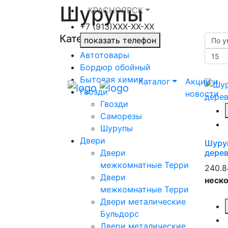
Шурупы
КРАСНОЯРСК
+7 (913)ХXX-ХХ-XX
Категории
показать телефон
Автотовары
Бордюр обойный
Бытовая химия
Каталог
Акции и
Гвозди
новости
Гвозди
Саморезы
Шурупы
Двери
Шуруп
Двери
дерев
межкомнатные Терри
240.8
Двери
неско
межкомнатные Терри
Двери металические
Бульдорс
Двери металические